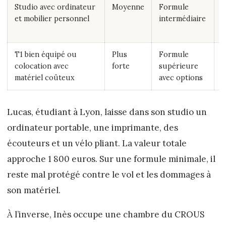
Studio avec ordinateur
Moyenne
Formule
P
et mobilier personnel
intermédiaire
s
é
T1 bien équipé ou
Plus
Formule
E
colocation avec
forte
supérieure
s
matériel coûteux
avec options
f
Lucas, étudiant à Lyon, laisse dans son studio un
ordinateur portable, une imprimante, des
écouteurs et un vélo pliant. La valeur totale
approche 1 800 euros. Sur une formule minimale, il
reste mal protégé contre le vol et les dommages à
son matériel.
À l’inverse, Inès occupe une chambre du CROUS