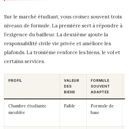
Sur le marché étudiant, vous croisez souvent trois
niveaux de formule. La première sert à répondre à
l’exigence du bailleur. La deuxième ajoute la
responsabilité civile vie privée et améliore les
plafonds. La troisième renforce les biens, le vol et
certains services.
PROFIL
VALEUR
FORMULE
B
DES
SOUVENT
P
BIENS
ADAPTÉE
Chambre étudiante
Faible
Formule de
A
meublée
base
d
1