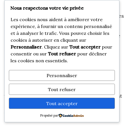
recommande.
Nous respectons votre vie privée
Ne laissez pas les objets les plus visibles près des
Les cookies nous aident à améliorer votre
fenêtres.
expérience, à fournir un contenu personnalisé
et à analyser le trafic. Vous pouvez choisir les
Conservez factures, photos et numéro de série
cookies à autoriser en cliquant sur
du matériel.
Personnaliser
. Cliquez sur
Tout accepter
pour
consentir ou sur
Tout refuser
pour décliner
Organisez un passage ponctuel d’un proche si
les cookies non essentiels.
possible.
Personnaliser
Ce dernier point change souvent l’ambiance d’un
dossier. Un voisin, un parent ou un ami qui passe
Tout refuser
vérifier le logement limite l’aggravation d’un dégât
Tout accepter
des eaux et rassure sur la réalité de l’occupation
régulière.
Propulsé par